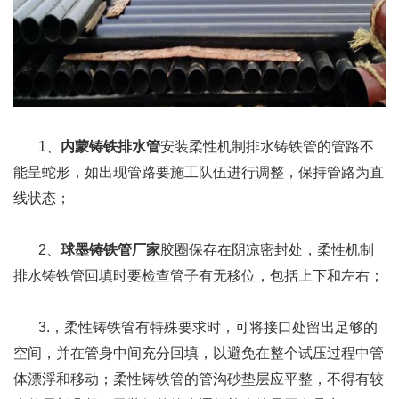
1、
内蒙铸铁排水管
安装柔性机制排水铸铁管的管路不
能呈蛇形，如出现管路要施工队伍进行调整，保持管路为直
线状态；
2、
球墨铸铁管厂家
胶圈保存在阴凉密封处，柔性机制
排水铸铁管回填时要检查管子有无移位，包括上下和左右；
3.，柔性铸铁管有特殊要求时，可将接口处留出足够的
空间，并在管身中间充分回填，以避免在整个试压过程中管
体漂浮和移动；柔性铸铁管的管沟砂垫层应平整，不得有较