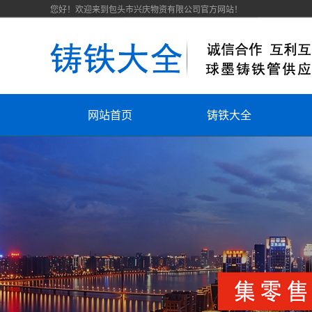
您好！欢迎来到包头市兴庆物资有限公司官方网站！
网站首页
铸铁大全
走进铸铁大全