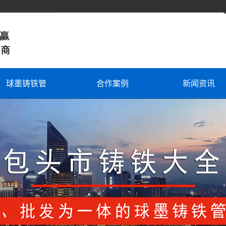
球墨铸铁管
合作案例
新闻资讯
球墨铸铁管
公司新闻
球墨铸铁管件
行业新闻
机制柔性排水管
常见问题
铸铁管件
井盖井篦
定制异型铸件