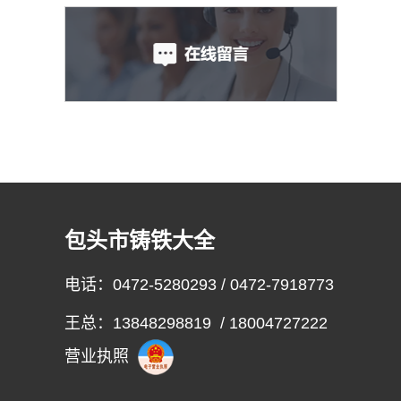
包头市铸铁大全
电话：0472-5280293 /
0472-7918773
王总：13848298819 /
18004727222
营业执照