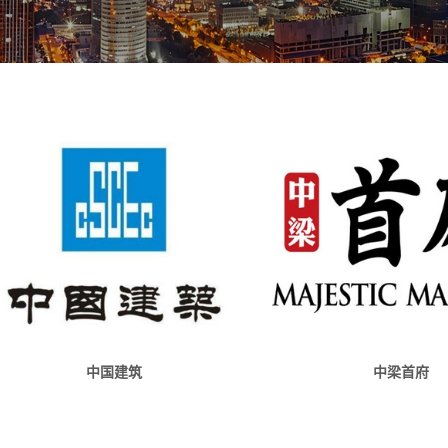
中国建筑
中梁首府