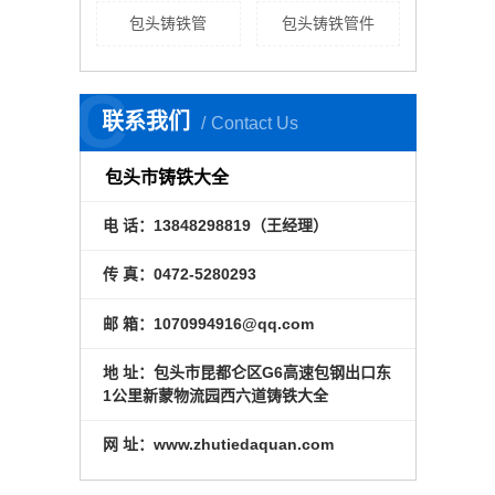
包头铸铁管
包头铸铁管件
C
联系我们
Contact Us
包头市铸铁大全
电 话：13848298819（王经理）
传 真：0472-5280293
邮 箱：1070994916@qq.com
地 址：包头市昆都仑区G6高速包钢出口东
1公里新蒙物流园西六道铸铁大全
网 址：www.zhutiedaquan.com