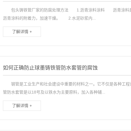
包头铸铁管厂家的防腐处理方法 1.沥青涂料涂料 沥青涂料是
沥青涂料的附着力，加速干燥。 2.水泥砂浆内...
了解详情 +
如何正确防止球墨铸铁管防水套管的腐蚀
钢管是工业生产和社会建设中重要的材料之一。它不仅是各种工程设
管防水套管是以18号及以铁水为主要原料，加入各种辅...
了解详情 +