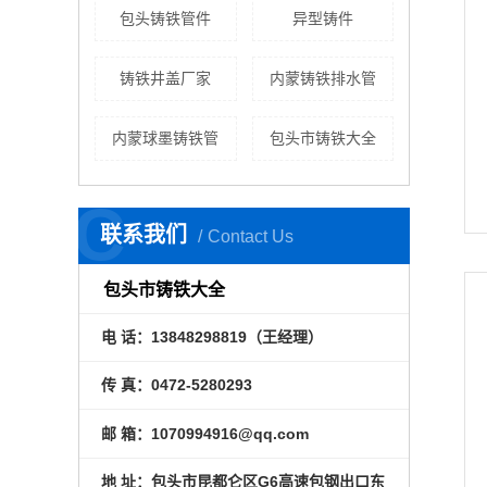
包头铸铁管件
异型铸件
铸铁井盖厂家
内蒙铸铁排水管
内蒙球墨铸铁管
包头市铸铁大全
C
联系我们
Contact Us
包头市铸铁大全
电 话：13848298819（王经理）
传 真：0472-5280293
邮 箱：1070994916@qq.com
地 址：包头市昆都仑区G6高速包钢出口东