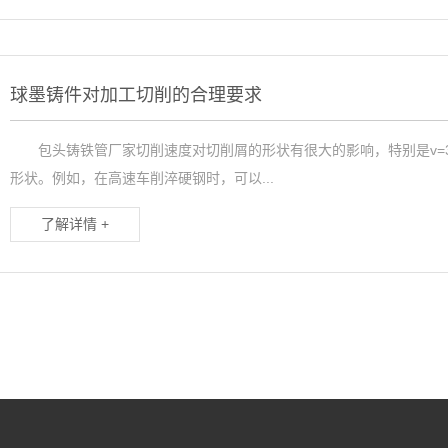
球墨铸件对加工切削的合理要求
包头铸铁管厂家切削速度对切削屑的形状有很大的影响，特别是v=350
形状。例如，在高速车削淬硬钢时，可以...
了解详情 +