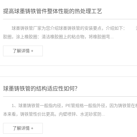
提高球墨铸铁管件整体性能的热处理工艺
球墨铸铁管厂家为您介绍球墨铸铁管的安装要点，介绍如下： 清
胶圈，涂上橡胶圈：清洁橡胶圈上的粘合物，将橡胶圈弯...
了解详情 +
球墨铸铁管的结构适应性如何？
1、球墨铸铁管一般指内径，PE管规格一般指外径，因为铸铁管在
本来看，铸铁管性价比更高。内壁喷锌、水泥砂浆防...
了解详情 +