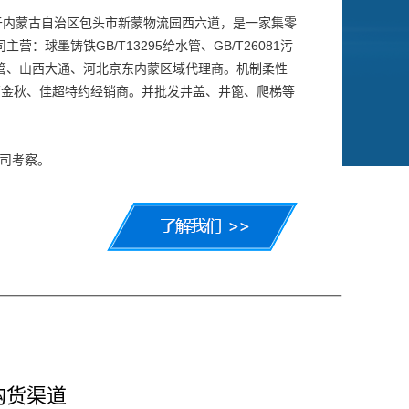
位于内蒙古自治区包头市新蒙物流园西六道，是一家集零
：球墨铸铁GB/T13295给水管、GB/T26081污
管、山西大通、河北京东内蒙区域代理商。机制柔性
西金秋、佳超特约经销商。并批发井盖、井篦、爬梯等
司考察。
购货渠道