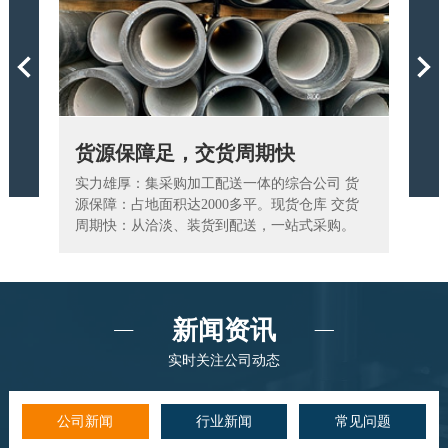
Previous
货源保障足，交货周期快
为您
和生产
实力雄厚：集采购加工配送一体的综合公司 货
我们拥
生产过
源保障：占地面积达2000多平。现货仓库 交货
供诸多
周期快：从洽淡、装货到配送，一站式采购。
访，及
新闻资讯
实时关注公司动态
公司新闻
行业新闻
常见问题