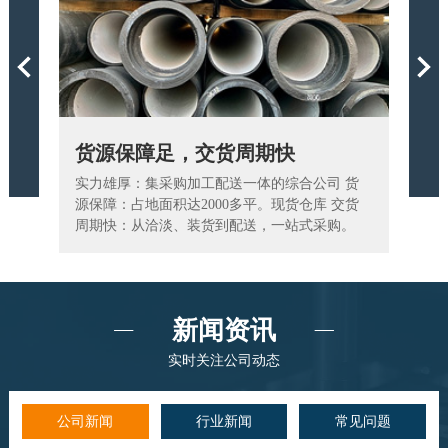
Previous
货源保障足，交货周期快
为您
和生产
实力雄厚：集采购加工配送一体的综合公司 货
我们拥
生产过
源保障：占地面积达2000多平。现货仓库 交货
供诸多
周期快：从洽淡、装货到配送，一站式采购。
访，及
新闻资讯
实时关注公司动态
公司新闻
行业新闻
常见问题